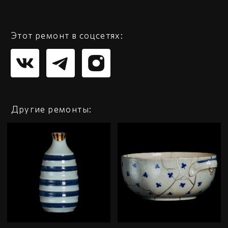
Вконтакте
Telegram
Youtube
Instagram
Facebook
Пятницкая ул. 56с1
+7 (916) 188-36-32
©Мастерская Кинцуги. 2024